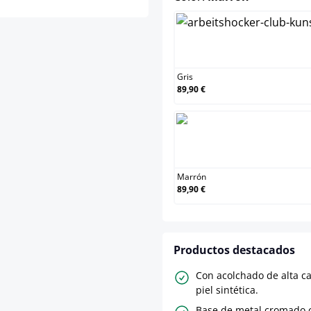
Gris
Gris
89,90 €
Marr
Marrón
89,90 €
Productos destacados
Con acolchado de alta c
piel sintética.
Base de metal cromado 