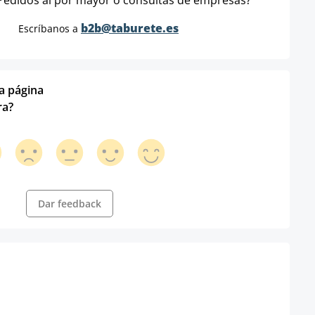
Pedidos al por mayor o consultas de empresas?
b2b@taburete.es
Escríbanos a
ta página
ra?
Dar feedback