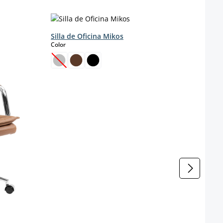
Silla de Oficina Mikos
select
Color
Silla
genu
s
Color
(Esta opción no está disponible en este momento