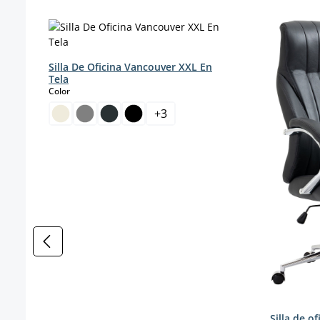
Omitir la galería de productos
Silla De Oficina Vancouver XXL En
Tela
select
Color
+
3
Silla de o