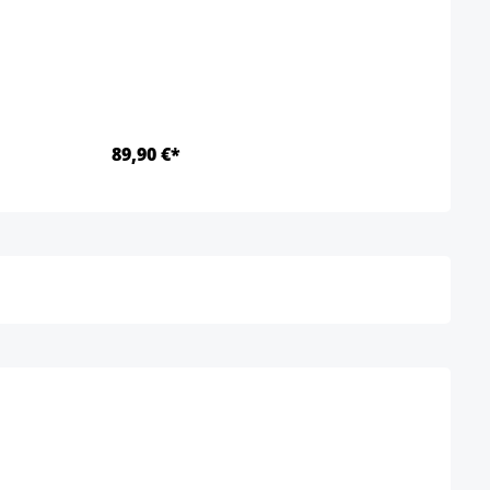
89,90 €*
Ab 2
Detalles