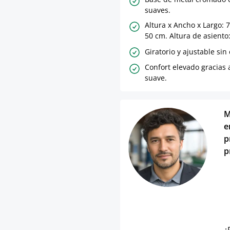
suaves.
Altura x Ancho x Largo: 
50 cm. Altura de asiento
Giratorio y ajustable si
Confort elevado gracias 
suave.
M
e
p
p