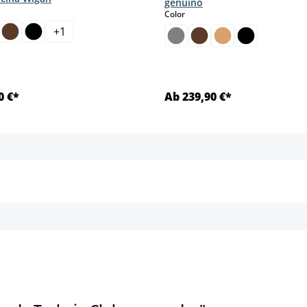
genuino
select
Color
+
1
sta opción no está disponible en este momento.)
0 €*
Ab 239,90 €*
Detalles
Detalles