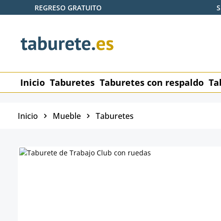
REGRESO GRATUITO
S
tar al contenido principal
Saltar a la búsqueda
Saltar a la navegación principal
Inicio
Taburetes
Taburetes con respaldo
Ta
Inicio
Mueble
Taburetes