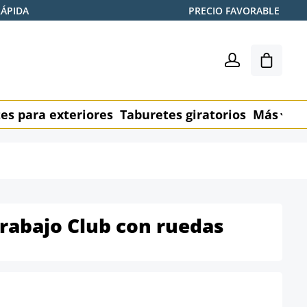
RÁPIDA
PRECIO FAVORABLE
El carr
es para exteriores
Taburetes giratorios
Más
M
rabajo Club con ruedas