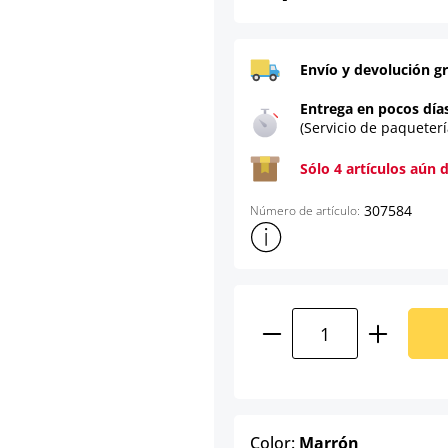
Envío y devolución gr
Entrega en pocos día
(Servicio de paqueterí
Sólo 4 artículos aún 
307584
Número de artículo:
Mostrar más información sob
Cantidad del prod
select
Color:
Marrón