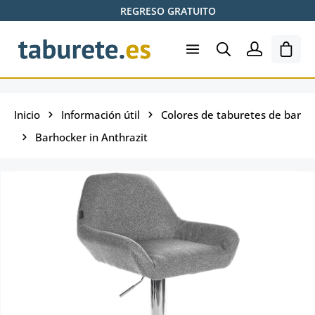
REGRESO GRATUITO
Saltar al contenido principal
El ca
Inicio
Información útil
Colores de taburetes de bar
Barhocker in Anthrazit