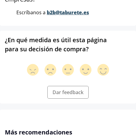
Escríbanos a
b2b@taburete.es
¿En qué medida es útil esta página
para su decisión de compra?
Dar feedback
Omitir la galería de productos
Más recomendaciones