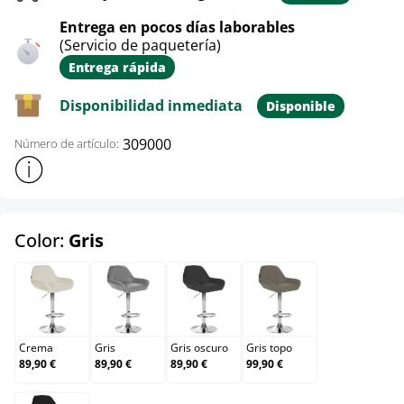
Entrega en pocos días laborables
(Servicio de paquetería)
Entrega rápida
Disponibilidad inmediata
Disponible
309000
Número de artículo:
Mostrar más información sobre el producto
select
Color:
Gris
Crema
Gris
Gris oscuro
Gris topo
Crema
Gris
Gris oscuro
Gris topo
89,90 €
89,90 €
89,90 €
99,90 €