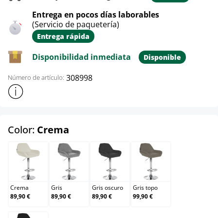
Entrega en pocos días laborables
(Servicio de paquetería)
Entrega rápida
Disponibilidad inmediata
Disponible
308998
Número de artículo:
Mostrar más información sobre el producto
select
Color:
Crema
Crema
Gris
Gris oscuro
Gris topo
Crema
Gris
Gris oscuro
Gris topo
89,90 €
89,90 €
89,90 €
99,90 €