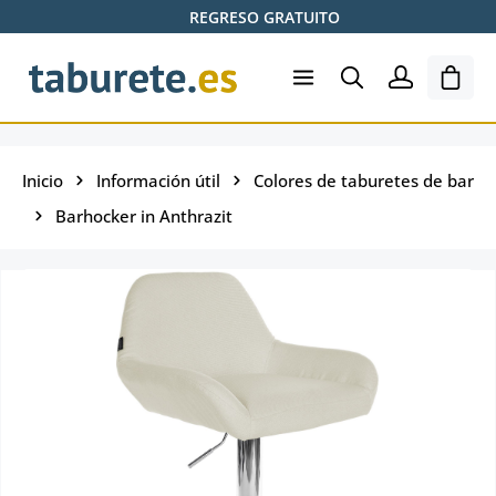
REGRESO GRATUITO
Saltar al contenido principal
El ca
Inicio
Información útil
Colores de taburetes de bar
Barhocker in Anthrazit