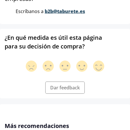
Escríbanos a
b2b@taburete.es
¿En qué medida es útil esta página
para su decisión de compra?
Dar feedback
Omitir la galería de productos
Más recomendaciones