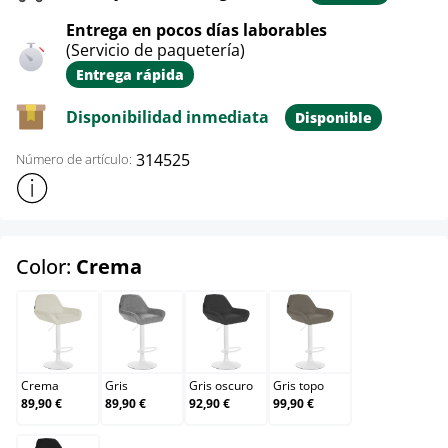
Entrega en pocos días laborables
(Servicio de paquetería)
Entrega rápida
Disponibilidad inmediata
Disponible
314525
Número de artículo:
Mostrar más información sobre el producto
select
Color:
Crema
Crema
Gris
Gris oscuro
Gris topo
Crema
Gris
Gris oscuro
Gris topo
89,90 €
89,90 €
92,90 €
99,90 €