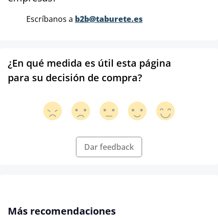
Escríbanos a
b2b@taburete.es
¿En qué medida es útil esta página
para su decisión de compra?
Dar feedback
Omitir la galería de productos
Más recomendaciones