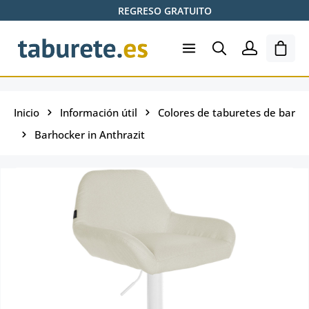
REGRESO GRATUITO
Saltar al contenido principal
El ca
Inicio
Información útil
Colores de taburetes de bar
Barhocker in Anthrazit