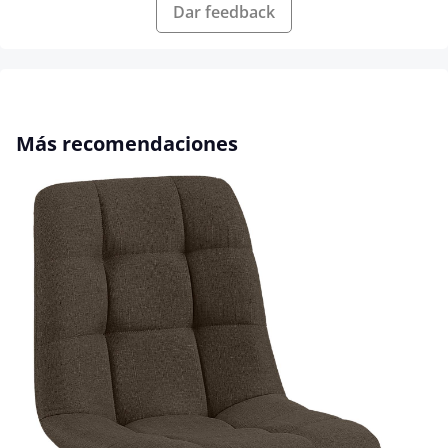
Dar feedback
Omitir la galería de productos
Más recomendaciones