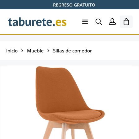
REGRESO GRATUITO
Saltar al contenido principal
El ca
Inicio
Mueble
Sillas de comedor