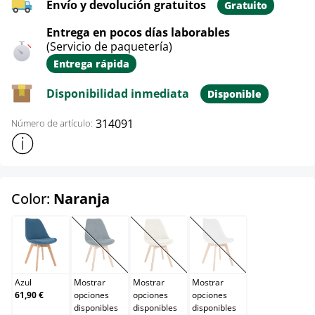
Envío y devolución gratuitos
Gratuito
Entrega en pocos días laborables
(Servicio de paquetería)
Entrega rápida
Disponibilidad inmediata
Disponible
314091
Número de artículo:
Mostrar más información sobre el producto
select
Color:
Naranja
Azul
Azul oscuro
Beige
Blanco
(Esta opción no está disponible en este momento.)
(Esta opción no está disponible en e
(Esta opción no está d
Azul
Mostrar
Mostrar
Mostrar
61,90 €
opciones
opciones
opciones
disponibles
disponibles
disponibles