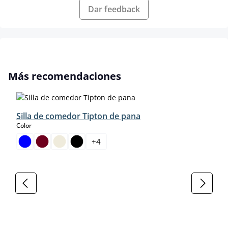
Dar feedback
Omitir la galería de productos
Más recomendaciones
Silla de comedor Tipton de pana
select
Color
+
4