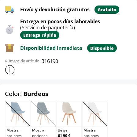
Envío y devolución gratuitos
Gratuito
Entrega en pocos días laborables
(Servicio de paquetería)
Entrega rápida
Disponibilidad inmediata
Disponible
316190
Número de artículo:
Mostrar más información sobre el producto
select
Color:
Burdeos
Azul
Azul oscuro
Beige
Blanco
(Esta opción no está disponible en este momento.)
(Esta opción no está disponible en este momento.)
(Esta opción no está d
Mostrar
Mostrar
Beige
Mostrar
opciones
opciones
61,90 €
opciones