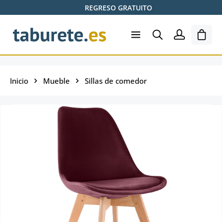
REGRESO GRATUITO
Saltar al contenido principal
El ca
Inicio
Mueble
Sillas de comedor