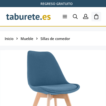
REGRESO GRATUITO
Saltar al contenido principal
El ca
Inicio
Mueble
Sillas de comedor