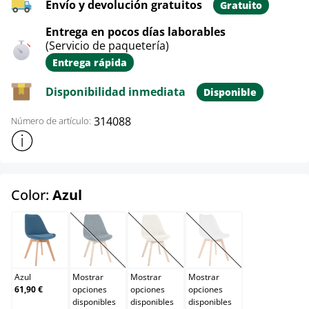
Envío y devolución gratuitos
Gratuito
Entrega en pocos días laborables
(Servicio de paquetería)
Entrega rápida
Disponibilidad inmediata
Disponible
314088
Número de artículo:
Mostrar más información sobre el producto
select
Color:
Azul
Azul
Azul oscuro
Beige
Blanco
(Esta opción no está disponible en este momento.)
(Esta opción no está disponible en e
(Esta opción no está d
Azul
Mostrar
Mostrar
Mostrar
61,90 €
opciones
opciones
opciones
disponibles
disponibles
disponibles