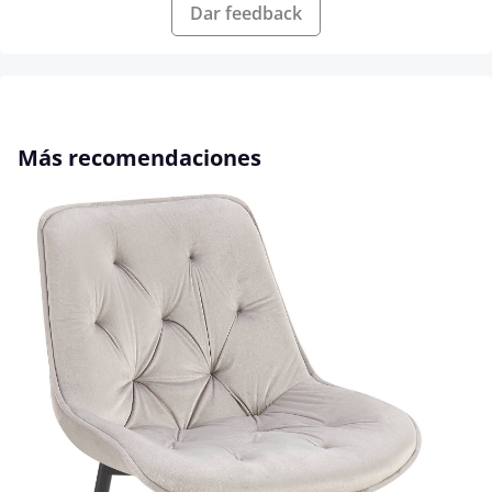
Dar feedback
Omitir la galería de productos
Más recomendaciones