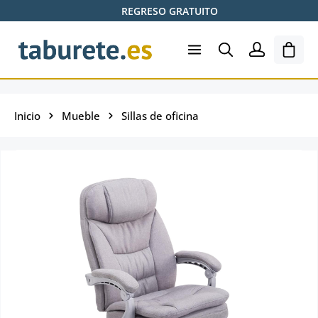
REGRESO GRATUITO
Saltar al contenido principal
El ca
Inicio
Mueble
Sillas de oficina