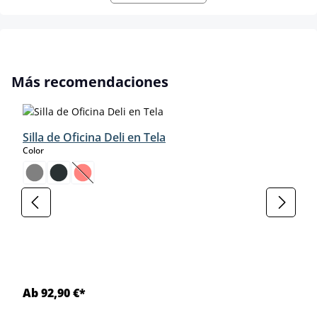
Omitir la galería de productos
Más recomendaciones
Silla de Oficina Deli en Tela
select
Color
(Esta opción no está disponible en este momento.)
Ab 92,90 €*