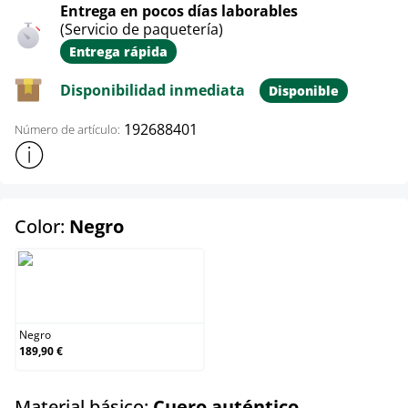
Entrega en pocos días laborables
(Servicio de paquetería)
Entrega rápida
Disponibilidad inmediata
Disponible
192688401
Número de artículo:
Mostrar más información sobre el producto
select
Color:
Negro
Negro
Negro
189,90 €
select
Material básico:
Cuero auténtico