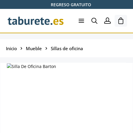
REGRESO GRATUITO
Saltar al contenido principal
El ca
Inicio
Mueble
Sillas de oficina