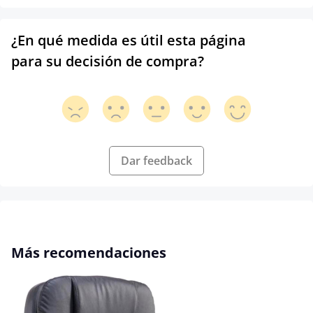
¿En qué medida es útil esta página
para su decisión de compra?
Dar feedback
Omitir la galería de productos
Más recomendaciones