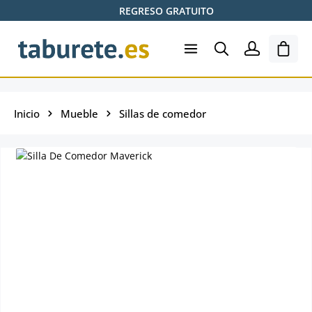
REGRESO GRATUITO
Saltar al contenido principal
El ca
Inicio
Mueble
Sillas de comedor