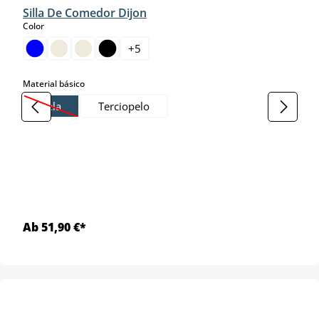
Silla De Comedor Dijon
select
Color
+
5
select
Material básico
Tela
Terciopelo
(Esta opción no está disponible en este momento.)
Ab 51,90 €*