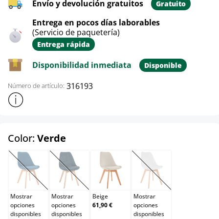
Envío y devolución gratuitos
Gratuito
Entrega en pocos días laborables
(Servicio de paquetería)
Entrega rápida
Disponibilidad inmediata
Disponible
316193
Número de artículo:
Mostrar más información sobre el producto
select
Color:
Verde
Azul
Azul oscuro
Beige
Blanco
(Esta opción no está disponible en este momento.)
(Esta opción no está disponible en este momento.)
(Esta opción no está d
Mostrar
Mostrar
Beige
Mostrar
opciones
opciones
61,90 €
opciones
disponibles
disponibles
disponibles