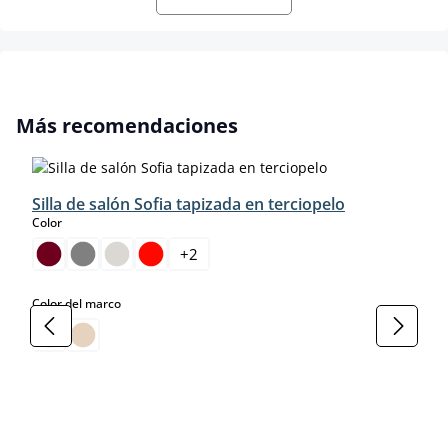
Omitir la galería de productos
Más recomendaciones
Silla de salón Sofia tapizada en terciopelo
select
Color
+
2
select
Color del marco