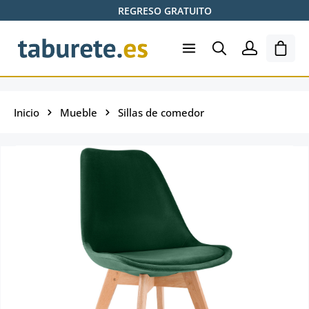
REGRESO GRATUITO
Saltar al contenido principal
El ca
Inicio
Mueble
Sillas de comedor