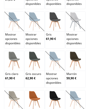
disponibles
disponibles
disponibles
Blanco/blanco
Burdeos
Gris
Gris/gris
(Esta opción no está disponible en este momento.)
(Esta opción no está disponible en este momento.)
(Esta opción no está d
Mostrar
Mostrar
Gris
Mostrar
opciones
opciones
61,90 €
opciones
disponibles
disponibles
disponibles
Gris claro
Gris oscuro
Lila
Marrón
(Esta opción no está disponible en e
Gris claro
Gris oscuro
Mostrar
Marrón
61,90 €
62,90 €
opciones
59,90 €
disponibles
Marrón oscuro
Naranja
Negro
Negro/negro
(Esta opción no está disponible en este momento.)
(Esta opción no está d