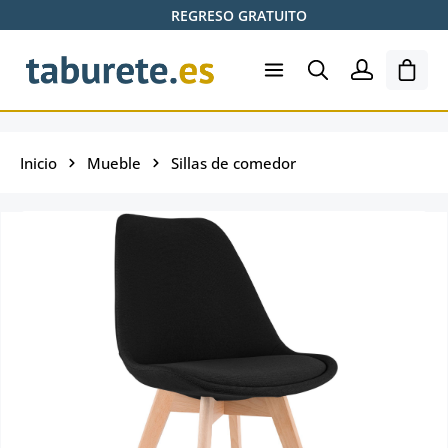
REGRESO GRATUITO
Saltar al contenido principal
El ca
Inicio
Mueble
Sillas de comedor