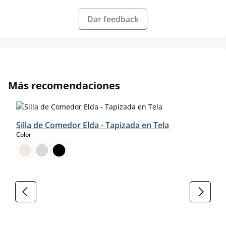
Dar feedback
Omitir la galería de productos
Más recomendaciones
Silla de Comedor Elda - Tapizada en Tela
select
Color