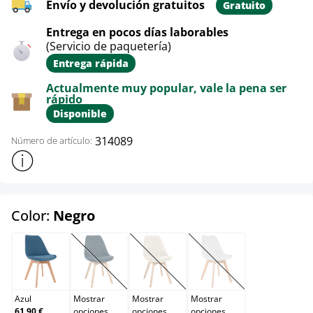
Envío y devolución gratuitos
Gratuito
Entrega en pocos días laborables
(Servicio de paquetería)
Entrega rápida
Actualmente muy popular, vale la pena ser
rápido
Disponible
314089
Número de artículo:
Mostrar más información sobre el producto
select
Color:
Negro
Azul
Azul oscuro
Beige
Blanco
(Esta opción no está disponible en este momento.)
(Esta opción no está disponible en e
(Esta opción no está d
Azul
Mostrar
Mostrar
Mostrar
61,90 €
opciones
opciones
opciones