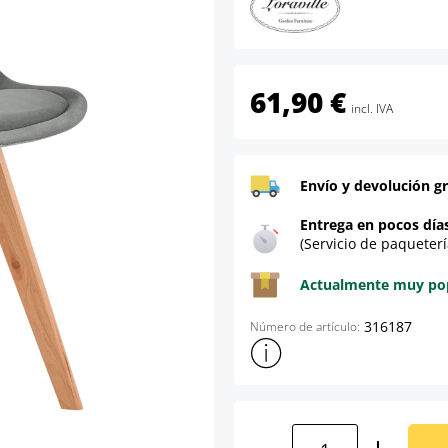
61,90 €
incl. IVA
Envío y devolución gr
Entrega en pocos día
(Servicio de paqueterí
Actualmente muy popu
316187
Número de artículo:
Mostrar más información sob
Cantidad del prod