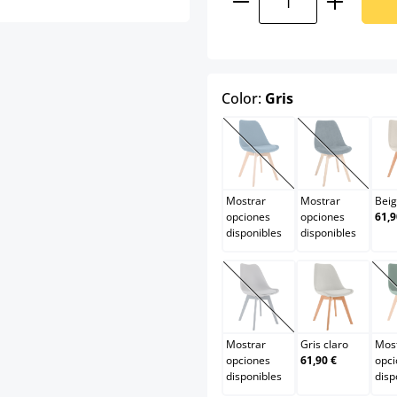
select
Color:
Gris
Azul
Azul oscu
(Esta opción no está d
(Esta opci
Mostrar
Mostrar
Bei
opciones
opciones
61,9
disponibles
disponibles
Gris/gris
Gris claro
(Esta opción no está d
Mostrar
Gris claro
Mos
opciones
61,90 €
opci
disponibles
disp