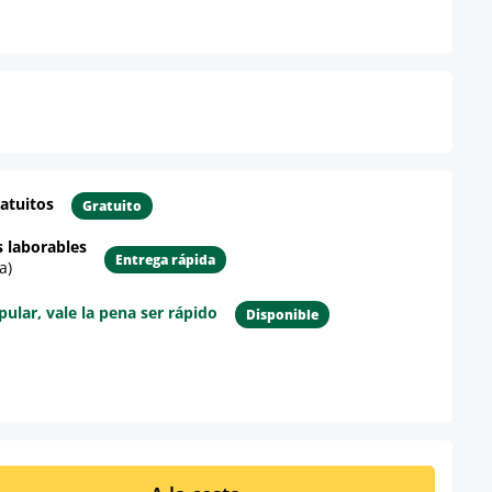
atuitos
Gratuito
s laborables
Entrega rápida
a)
lar, vale la pena ser rápido
Disponible
re el producto
ucto: introduce la cantidad deseada o u