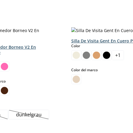
Silla De Visita Gent En Cuero 
select
Color
edor Borneo V2 En
o
+
1
select
Color del marco
select
arco
n
dunkelgrau
ta opción no está disponible en este momento.)
(Esta opción no está disponible en este momento.)