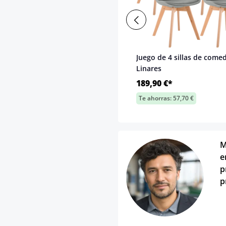
Juego de 4 sillas de come
Linares
189,90 €*
Te ahorras: 57,70 €
M
e
p
p