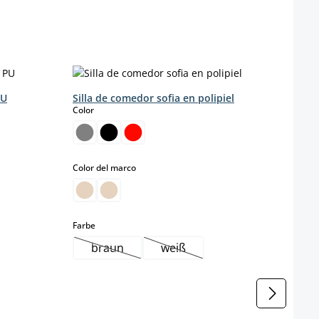
PU
Silla de comedor sofia en polipiel
select
Color
select
Color del marco
select
Farbe
braun
weiß
(Esta opción no está disponible en este mom
(Esta opción no está disponib