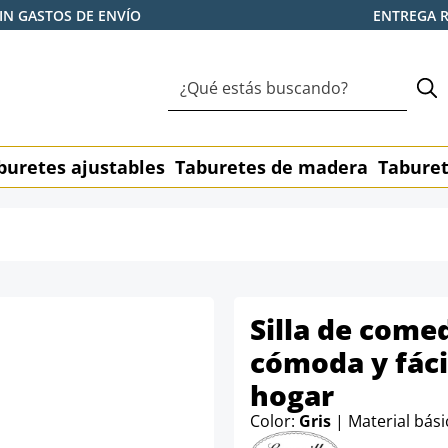
IN GASTOS DE ENVÍO
ENTREGA 
buretes ajustables
Taburetes de madera
Taburet
Silla de come
cómoda y fácil
hogar
Color:
Gris
| Material bás