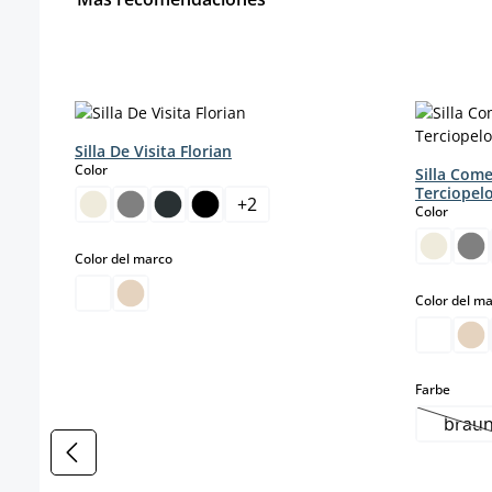
Omitir la galería de productos
Silla De Visita Florian
select
Color
Silla Com
Terciopel
+
2
select
Color
select
Color del marco
Color del m
select
Farbe
brau
(Es