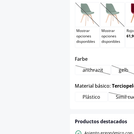
Negro
Negro/ne
(Esta opción no está d
(Esta opci
Mostrar
Mostrar
Rojo
opciones
opciones
61,9
disponibles
disponibles
select
Farbe
anthrazit
gelb
(Esta opción no está
(Esta
Material básico:
Terciopel
Plástico
Simil c
(E
Productos destacados
Asiento ergonómico con