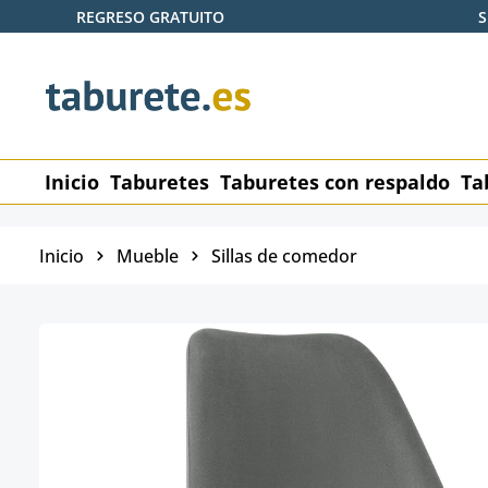
REGRESO GRATUITO
S
tar al contenido principal
Saltar a la búsqueda
Saltar a la navegación principal
Inicio
Taburetes
Taburetes con respaldo
Ta
Inicio
Mueble
Sillas de comedor