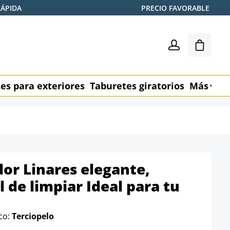
RÁPIDA
PRECIO FAVORABLE
El carr
es para exteriores
Taburetes giratorios
Más
M
dor Linares elegante,
 de limpiar Ideal para tu
ico:
Terciopelo