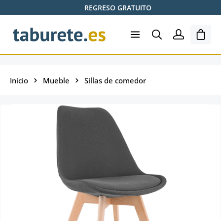
REGRESO GRATUITO
Saltar al contenido principal
El ca
Inicio
Mueble
Sillas de comedor