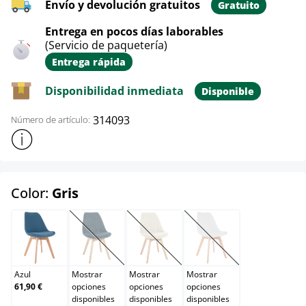
Envío y devolución gratuitos
Gratuito
Entrega en pocos días laborables
(Servicio de paquetería)
Entrega rápida
Disponibilidad inmediata
Disponible
314093
Número de artículo:
Mostrar más información sobre el producto
select
Color:
Gris
Azul
Azul oscuro
Beige
Blanco
(Esta opción no está disponible en este momento.)
(Esta opción no está disponible en e
(Esta opción no está d
Azul
Mostrar
Mostrar
Mostrar
61,90 €
opciones
opciones
opciones
disponibles
disponibles
disponibles