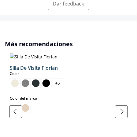
Dar feedback
Omitir la galería de productos
Más recomendaciones
Silla De Visita Florian
select
Color
+
2
select
Color del marco