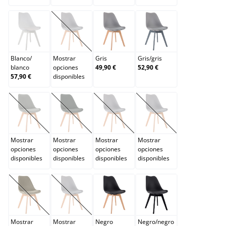
Blanco/blanco
Burdeos
Gris
Gris/gris
(Esta opción no está disponible en este momento.)
Blanco
/
Mostrar
Gris
Gris
/
gris
blanco
opciones
49,90 €
52,90 €
57,90 €
disponibles
Gris claro
Gris oscuro
Lila
Marrón
(Esta opción no está disponible en este momento.)
(Esta opción no está disponible en este momento.)
(Esta opción no está disponible en e
(Esta opción no está d
Mostrar
Mostrar
Mostrar
Mostrar
opciones
opciones
opciones
opciones
disponibles
disponibles
disponibles
disponibles
Marrón oscuro
Naranja
Negro
Negro/negro
(Esta opción no está disponible en este momento.)
(Esta opción no está disponible en este momento.)
Mostrar
Mostrar
Negro
Negro
/
negro