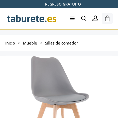
REGRESO GRATUITO
Saltar al contenido principal
El ca
Inicio
Mueble
Sillas de comedor