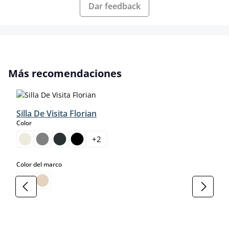
Dar feedback
Omitir la galería de productos
Más recomendaciones
Silla De Visita Florian
select
Color
+
2
select
Color del marco