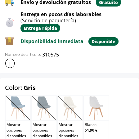
Envío y devolución gratuitos
Gratuito
Entrega en pocos días laborables
(Servicio de paquetería)
Entrega rápida
Disponibilidad inmediata
Disponible
310575
Número de artículo:
Mostrar más información sobre el producto
select
Color:
Gris
Azul
Azul oscuro
Beige
Blanco
(Esta opción no está disponible en este momento.)
(Esta opción no está disponible en este momento.)
(Esta opción no está disponible en e
Mostrar
Mostrar
Mostrar
Blanco
opciones
opciones
opciones
51,90 €
disponibles
disponibles
disponibles