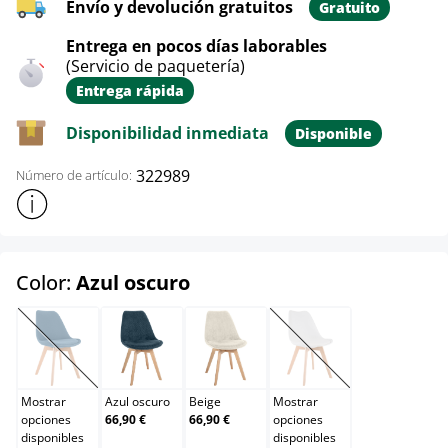
Envío y devolución gratuitos
Gratuito
Entrega en pocos días laborables
(Servicio de paquetería)
Entrega rápida
Disponibilidad inmediata
Disponible
322989
Número de artículo:
Mostrar más información sobre el producto
select
Color:
Azul oscuro
Azul
Azul oscuro
Beige
Blanco
(Esta opción no está disponible en este momento.)
(Esta opción no está d
Mostrar
Azul oscuro
Beige
Mostrar
opciones
66,90 €
66,90 €
opciones
disponibles
disponibles