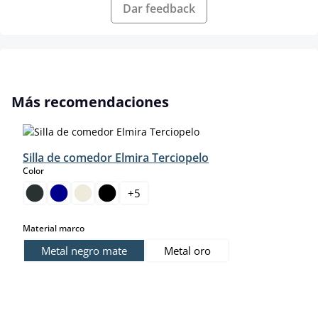
Dar feedback
Omitir la galería de productos
Más recomendaciones
Silla de comedor Elmira Terciopelo
select
Color
+
5
select
Material marco
Metal negro mate
Metal oro