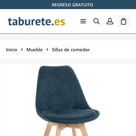
REGRESO GRATUITO
Saltar al contenido principal
El ca
Inicio
Mueble
Sillas de comedor