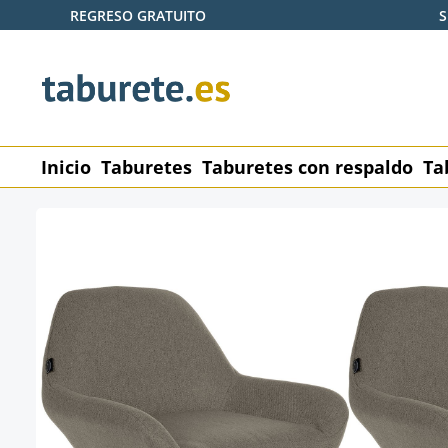
REGRESO GRATUITO
S
tar al contenido principal
Saltar a la búsqueda
Saltar a la navegación principal
Inicio
Taburetes
Taburetes con respaldo
Ta