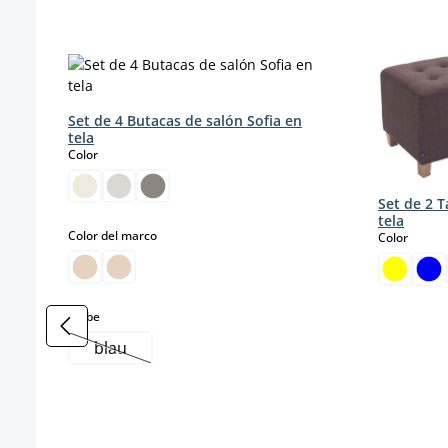
Omitir la galería de productos
Set de 4 Butacas de salón Sofia en
tela
select
Color
Set de 2 
tela
select
Color del marco
select
Color
select
Farbe
blau
(Esta opción no está disponible en este momento.)