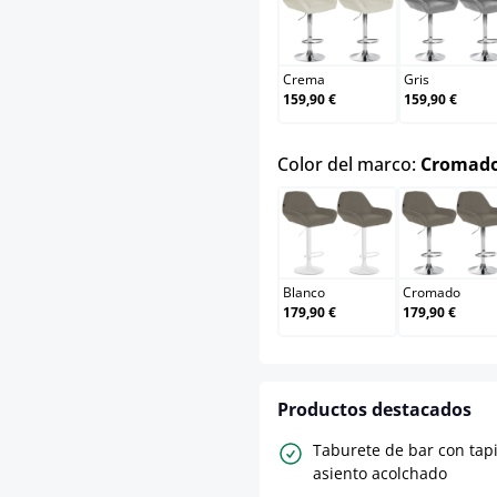
Crema
Gris
Crema
Gris
159,90 €
159,90 €
Color del marco:
Cromad
Blanco
Cro
Blanco
Cromado
179,90 €
179,90 €
Productos destacados
Taburete de bar con tapi
asiento acolchado