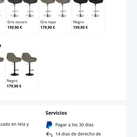
Gris oscuro
Gris topo
Negro
Gris oscuro
Gris topo
Negro
159,90 €
179,90 €
159,90 €
select
o
mado
Negro
Negro
179,90 €
Servicios
zado en tela y
Pagar a los 30 días
14 días de derecho de