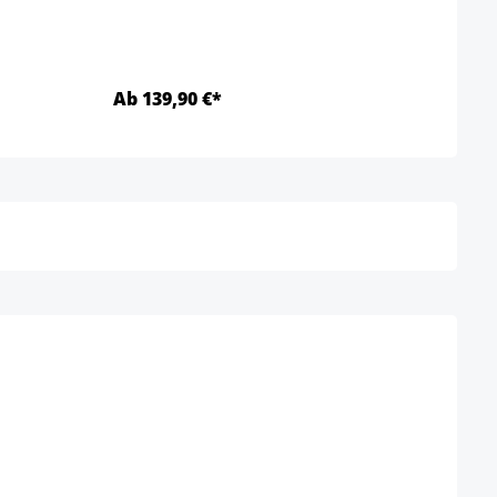
Ab 139,90 €*
Ab 2
Detalles