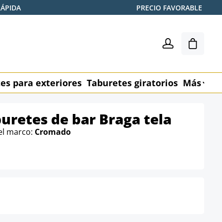
RÁPIDA
PRECIO FAVORABLE
El carr
es para exteriores
Taburetes giratorios
Más
M
buretes de bar Braga tela
el marco:
Cromado