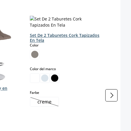
Set De 2 Taburetes Cork Tapizados
Set D
En Tela
s
Color
select
Color
Color 
select
Color del marco
y en
select
Farbe
creme
(Esta opción no está disponible en este mom