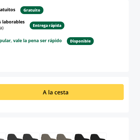
atuitos
Gratuito
s laborables
Entrega rápida
a)
lar, vale la pena ser rápido
Disponible
re el producto
ucto: introduce la cantidad deseada o u
A la cesta