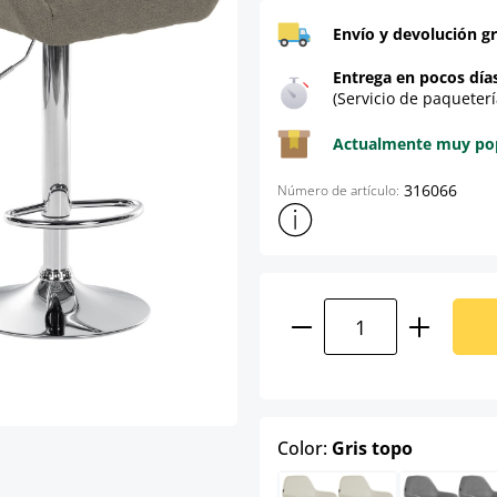
Envío y devolución gr
Entrega en pocos día
(Servicio de paqueterí
Actualmente muy popu
316066
Número de artículo:
Mostrar más información sob
Cantidad del prod
select
Color:
Gris topo