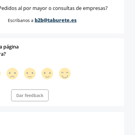
Pedidos al por mayor o consultas de empresas?
b2b@taburete.es
Escríbanos a
ta página
ra?
Dar feedback