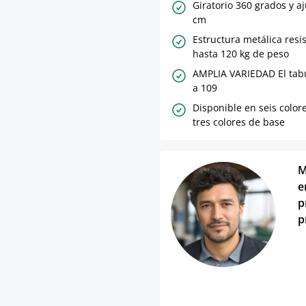
Giratorio 360 grados y a
cm
Estructura metálica resi
hasta 120 kg de peso
AMPLIA VARIEDAD El tabu
a 109
Disponible en seis color
tres colores de base
M
e
p
p