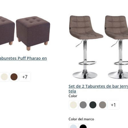
Taburetes Puff Pharao en
+
7
Set de 2 Taburetes de bar Jerr
tela
select
Color
+
1
select
Color del marco